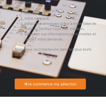
c
hoisissez :
votre voix,
votre musique,
éditez vos annonces grâce à notre base de
texte ou confiez-nous leur création,
saisissez vos informations personnelles et
v
alidez votre demande.
Nous vous recontacterons dans les plus brefs
délais.
Je commence ma sélection